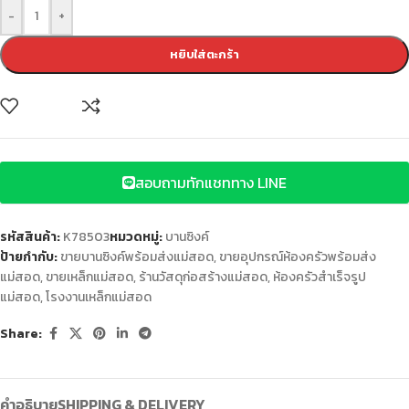
-
+
หยิบใส่ตะกร้า
สอบถามทักแชททาง LINE
รหัสสินค้า:
K78503
หมวดหมู่:
บานซิงค์
ป้ายกำกับ:
ขายบานซิงค์พร้อมส่งแม่สอด
,
ขายอุปกรณ์ห้องครัวพร้อมส่ง
แม่สอด
,
ขายเหล็กแม่สอด
,
ร้านวัสดุก่อสร้างแม่สอด
,
ห้องครัวสำเร็จรูป
แม่สอด
,
โรงงานเหล็กแม่สอด
Share:
คำอธิบาย
SHIPPING & DELIVERY